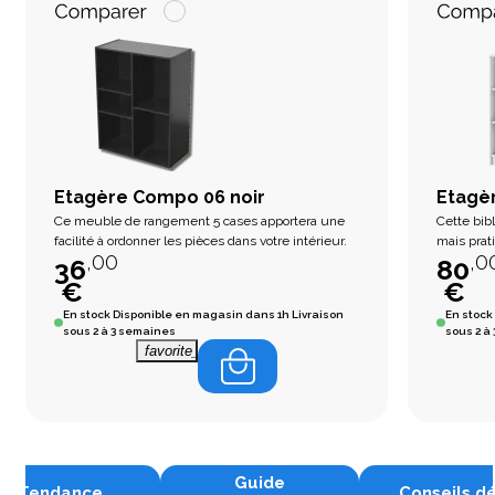
Etagère Compo 06 noir
Etagèr
Ce meuble de rangement 5 cases apportera une
Cette bib
facilité à ordonner les pièces dans votre intérieur.
mais prat
,00
,0
intérieur
36
80
du rangem
€
€
En stock
Disponible en magasin dans 1h Livraison
En stock
sous 2 à 3 semaines
sous 2 à
favorite_border
Guide
Tendance
Conseils d