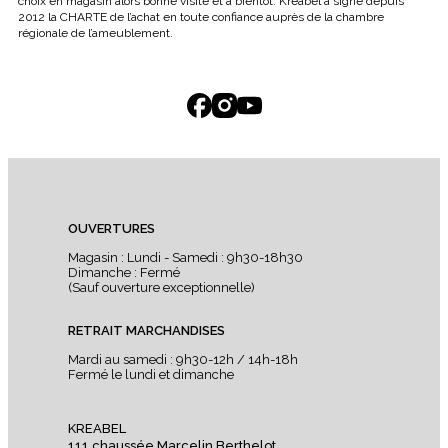
choix en magasin alors bonne visite et à bientôt. Kreabel a signé depuis
2012 la CHARTE de l’achat en toute confiance auprès de la chambre
régionale de l’ameublement.
OUVERTURES
Magasin : Lundi - Samedi : 9h30-18h30
Dimanche : Fermé
(Sauf ouverture exceptionnelle)
RETRAIT MARCHANDISES
Mardi au samedi : 9h30-12h / 14h-18h
Fermé le lundi et dimanche
KREABEL
111 chaussée Marcelin Berthelot