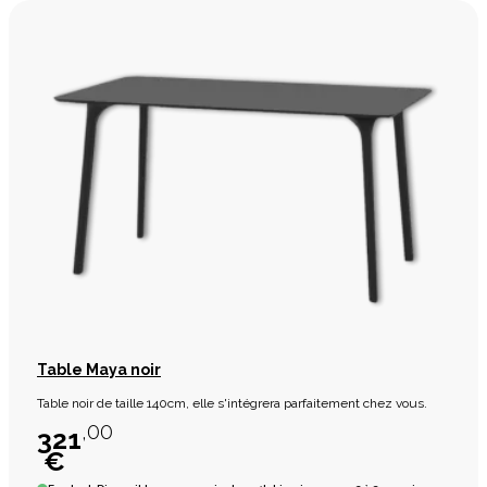
Table Maya noir
Table noir de taille 140cm, elle s'intégrera parfaitement chez vous.
,00
321
€