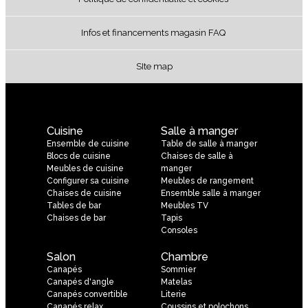
Infos et financements magasin FAQ
SIte map
Cuisine
Salle à manger
Ensemble de cuisine
Table de salle à manger
Blocs de cuisine
Chaises de salle à
Meubles de cuisine
manger
Configurer sa cuisine
Meubles de rangement
Chaises de cuisine
Ensemble salle à manger
Tables de bar
Meubles TV
Chaises de bar
Tapis
Consoles
Salon
Chambre
Canapés
Sommier
Canapés d'angle
Matelas
Canapés convertible
Literie
Canapés relax
Coussins et polochons