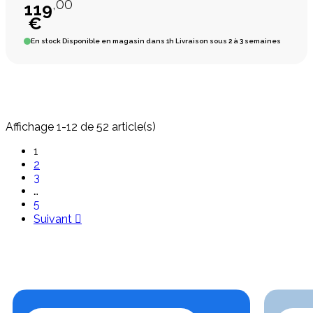
,00
119
€
En stock
Disponible en magasin dans 1h Livraison sous 2 à 3 semaines
Affichage 1-12 de 52 article(s)
1
2
3
…
5
Suivant
