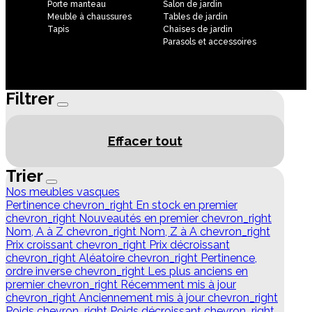
Porte manteau
Salon de jardin
Meuble à chaussures
Tables de jardin
Tapis
Chaises de jardin
Parasols et accessoires
Filtrer
Effacer tout
Trier
Nos meubles vasques
Pertinence
chevron_right
En stock en premier
chevron_right
Nouveautés en premier
chevron_right
Nom, A à Z
chevron_right
Nom, Z à A
chevron_right
Prix croissant
chevron_right
Prix décroissant
chevron_right
Aléatoire
chevron_right
Pertinence,
ordre inverse
chevron_right
Les plus anciens en
premier
chevron_right
Récemment mis à jour
chevron_right
Anciennement mis à jour
chevron_right
Poids
chevron_right
Poids décroissant
chevron_right