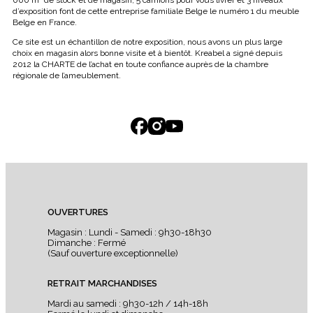
000 m² de stock et de magasin, 5 camions pour vous livrer et 3 niveaux
d’exposition font de cette entreprise familiale Belge le numéro 1 du meuble
Belge en France.
Ce site est un échantillon de notre exposition, nous avons un plus large
choix en magasin alors bonne visite et à bientôt. Kreabel a signé depuis
2012 la CHARTE de l’achat en toute confiance auprès de la chambre
régionale de l’ameublement.
OUVERTURES
Magasin : Lundi - Samedi : 9h30-18h30
Dimanche : Fermé
(Sauf ouverture exceptionnelle)
RETRAIT MARCHANDISES
Mardi au samedi : 9h30-12h / 14h-18h