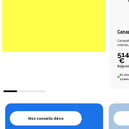
Canap
Canapé 
intérieu
51
€
639,0
En sto
3 sem
Nos conseils déco