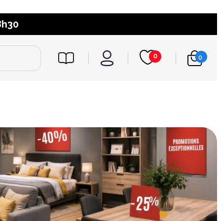
8h30
0
0