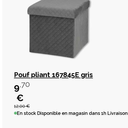
Pouf pliant 167845E gris
,70
9
€
12,00 €
En stock
Disponible en magasin dans 1h Livraison