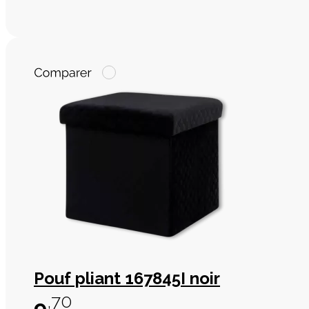
Pouf pliant 167845I noir
,70
9