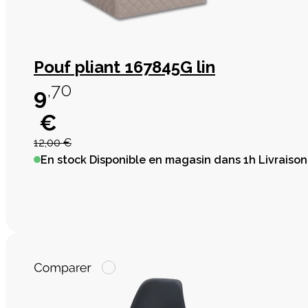
Pouf pliant 167845G lin
,70
9
€
12,00 €
En stock
Disponible en magasin dans 1h Livraison