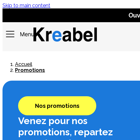
Skip to main content
Ouv
Accueil
Promotions
Nos promotions
Venez pour nos
promotions, repartez