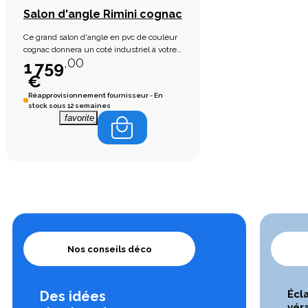
Salon d'angle Rimini cognac
Ce grand salon d'angle en pvc de couleur
cognac donnera un coté industriel à votre
,00
salon. (voir en magasins les différents
1 759
choix de couleurs et mesures). Inclus 4
€
petits coussins.
Réapprovisionnement fournisseur - En
stock sous 12 semaines
favorite_border
Nos conseils déco
Des idées
Écl
vér