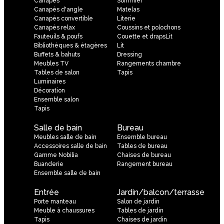
Canapés
Sommier
Canapés d'angle
Matelas
Canapés convertible
Literie
Canapés relax
Coussins et polochons
Fauteuils & poufs
Couette et drapsLit
Bibliothèques & étagères
Lit
Buffets & bahuts
Dressing
Meubles TV
Rangements chambre
Tables de salon
Tapis
Luminaires
Décoration
Ensemble salon
Tapis
Salle de bain
Bureau
Meubles salle de bain
Ensemble bureau
Accessoires salle de bain
Tables de bureau
Gamme Nobilia
Chaises de bureau
Buanderie
Rangement bureau
Ensemble salle de bain
Entrée
Jardin/balcon/terrasse
Porte manteau
Salon de jardin
Meuble à chaussures
Tables de jardin
Tapis
Chaises de jardin