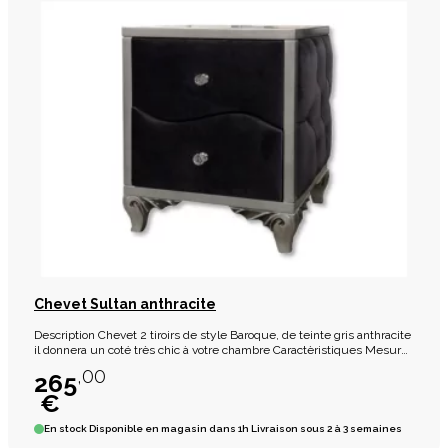
Chevet Sultan anthracite
Description Chevet 2 tiroirs de style Baroque, de teinte gris anthracite
il donnera un coté très chic à votre chambre Caractèristiques Mesures
: L50cm x H63cm x P46cm Poids : 20kg Matières : Tissu Couleurs :
,00
265
Gris anthracite Montage : Monté.
€
En stock
Disponible en magasin dans 1h Livraison sous 2 à 3 semaines