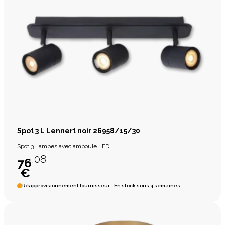
Spot 3 L Lennert noir 26958/15/30
Spot 3 Lampes avec ampoule LED
,08
76
€
Réapprovisionnement fournisseur - En stock sous 4 semaines