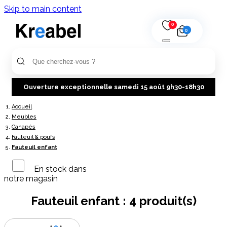
Skip to main content
0
0
Ouverture exceptionnelle samedi 15 août 9h30-18h30
Accueil
Meubles
Canapés
Fauteuil & poufs
Fauteuil enfant
En stock dans
notre magasin
Fauteuil enfant :
4 produit(s)