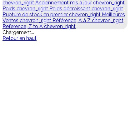
chevron_right
Anciennement mis à jour
chevron_right
Poids
chevron_right
Poids décroissant
chevron_right
Rupture de stock en premier
chevron_right
Meilleures
Ventes
chevron_right
Référence, A à Z
chevron_right
Reference, Z to A
chevron_right
Chargement...
Retour en haut