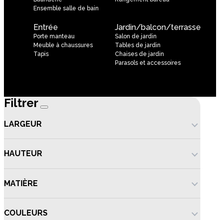
Ensemble salle de bain
Entrée
Jardin/balcon/terrasse
Porte manteau
Salon de jardin
Meuble à chaussures
Tables de jardin
Tapis
Chaises de jardin
Parasols et accessoires
Filtrer
LARGEUR
HAUTEUR
MATIÈRE
COULEURS