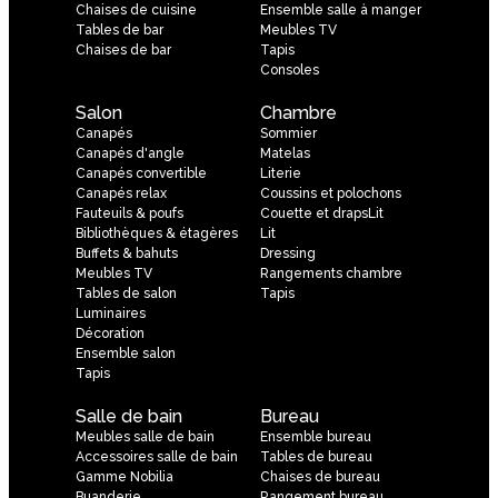
Chaises de cuisine
Ensemble salle à manger
Tables de bar
Meubles TV
Chaises de bar
Tapis
Consoles
Salon
Chambre
Canapés
Sommier
Canapés d'angle
Matelas
Canapés convertible
Literie
Canapés relax
Coussins et polochons
Fauteuils & poufs
Couette et drapsLit
Bibliothèques & étagères
Lit
Buffets & bahuts
Dressing
Meubles TV
Rangements chambre
Tables de salon
Tapis
Luminaires
Décoration
Ensemble salon
Tapis
Salle de bain
Bureau
Meubles salle de bain
Ensemble bureau
Accessoires salle de bain
Tables de bureau
Gamme Nobilia
Chaises de bureau
Buanderie
Rangement bureau