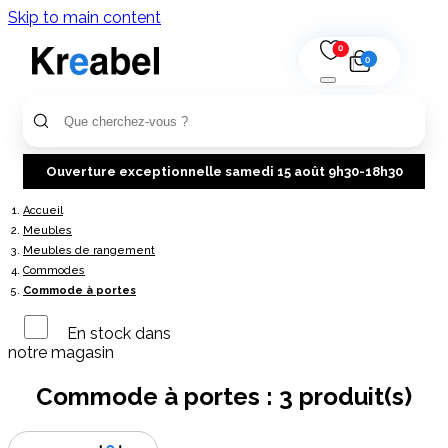
Skip to main content
0
0
Ouverture exceptionnelle samedi 15 août 9h30-18h30
Accueil
Meubles
Meubles de rangement
Commodes
Commode à portes
En stock dans
notre magasin
Commode à portes :
3 produit(s)