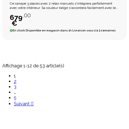
Ce canapé 3 places avec 2 relax manuels s'intégrera parfaitement
avec votre intérieur. Sa couleur beige s'accordera facilement avec les
couleurs de chez vous. Existe en 2 places.
,00
679
€
En stock
Disponible en magasin dans 1h Livraison sous 2 à 3 semaines
Affichage 1-12 de 53 article(s)
1
2
3
…
5
Suivant
