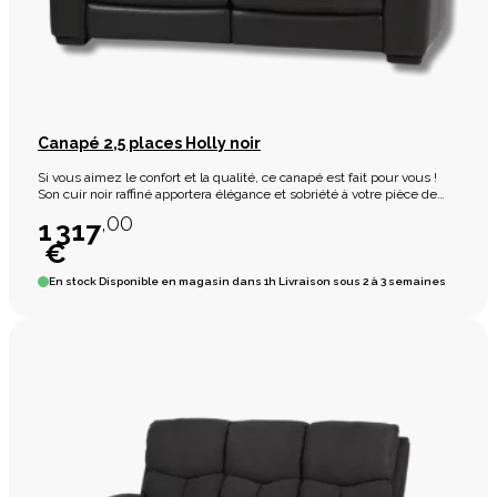
Canapé 2,5 places Holly noir
Si vous aimez le confort et la qualité, ce canapé est fait pour vous !
Son cuir noir raffiné apportera élégance et sobriété à votre pièce de
plus ses deux relax éléctriques vous apporteront détente et bien-
,00
1 317
être.
€
En stock
Disponible en magasin dans 1h Livraison sous 2 à 3 semaines