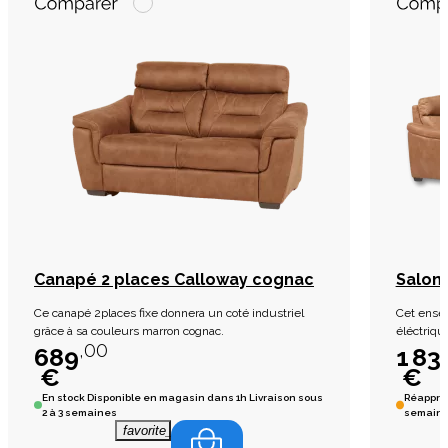
Canapé 2 places Calloway cognac
Salon 
Ce canapé 2places fixe donnera un coté industriel
Cet ensem
grâce à sa couleurs marron cognac.
éléctriqu
,00
grâce à s
689
1 83
€
€
En stock
Disponible en magasin dans 1h Livraison sous
Réapprov
2 à 3 semaines
semain
favorite_border