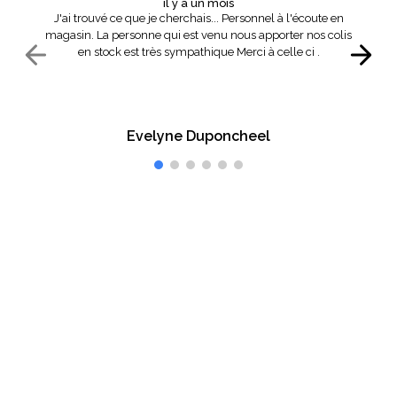
il y a un mois
J'ai trouvé ce que je cherchais... Personnel à l'écoute en
magasin. La personne qui est venu nous apporter nos colis
en stock est très sympathique Merci à celle ci .
Evelyne Duponcheel
Vous êtes satisfait ?
Faites-le-nous savoir.
Inscrivez-vous à notre newsletter et recevez en avant
première nos offres commerciales
OK