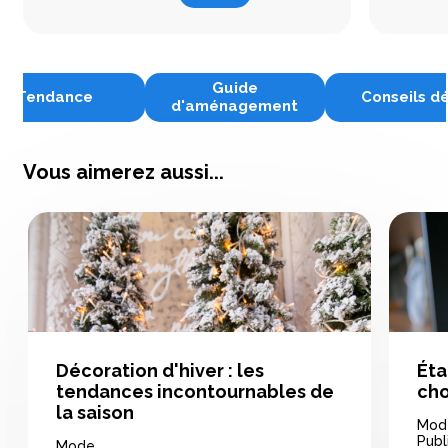
Guide
Tendance
Conseils d
d'aménagement
Vous aimerez aussi...
Décoration d'hiver : les
Éta
tendances incontournables de
cho
la saison
Mod
Publ
Mode