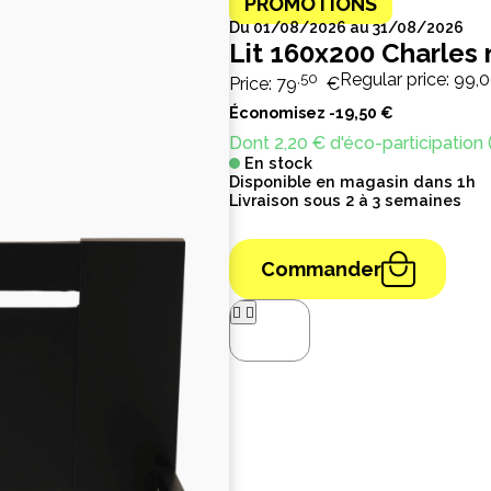
PROMOTIONS
Du 01/08/2026 au 31/08/2026
Lit 160x200 Charles 
,50
Regular price:
99,0
Price:
79
€
Économisez -19,50 €
Dont 2,20 € d'éco-participation 
En stock
Disponible en magasin dans 1h
Livraison sous 2 à 3 semaines
Commander



