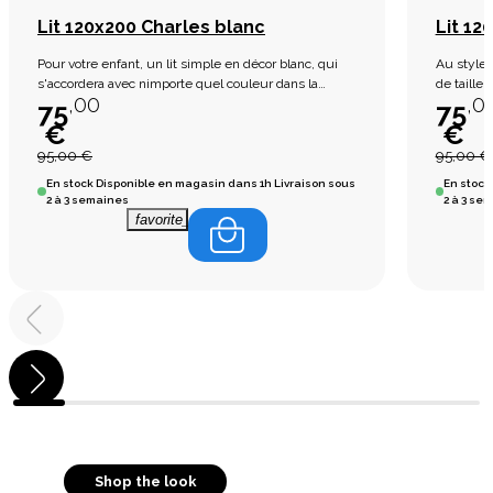
Lit 120x200 Charles blanc
Lit 1
Pour votre enfant, un lit simple en décor blanc, qui
Au style 
s'accordera avec nimporte quel couleur dans la
de taille
,00
,0
chambre.
votre cha
75
75
€
€
95,00 €
95,00 €
En stock
Disponible en magasin dans 1h Livraison sous
En stock
2 à 3 semaines
2 à 3 se
favorite_border
Shop the look