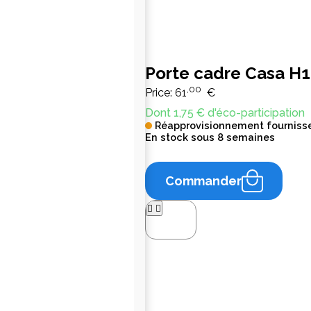
Porte cadre Casa H1
,00
Price:
61
€
Dont 1,75 € d'éco-participation
Réapprovisionnement fourniss
En stock sous 8 semaines
Commander



