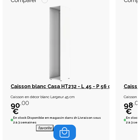
Caisson blanc Casa HT232 - L 45 - P 56 cm
Caisso
Caisson en décor blanc Largeur 45 cm
Caisson e
,00
,0
90
98
€
€
En stock
Disponible en magasin dans 1h Livraison sous
En stock
2 à 3 semaines
2 à 3 se
favorite_border