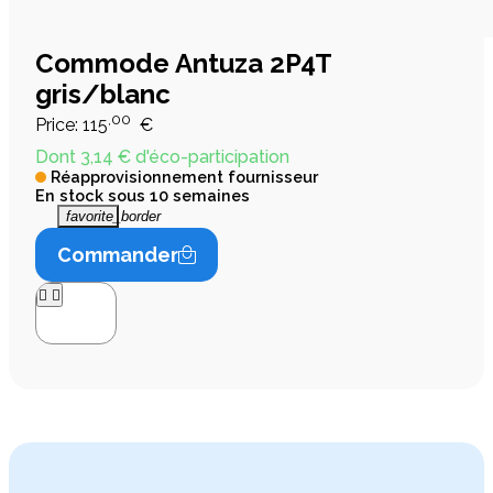
Commode Antuza 2P4T
gris/blanc
,00
Price:
115
€
Dont 3,14 € d'éco-participation
Réapprovisionnement fournisseur
En stock sous 10 semaines
favorite_border
Commander



