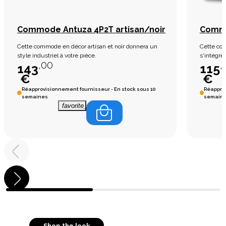
Commode Antuza 4P2T artisan/noir
Commo
Cette commode en décor artisan et noir donnera un
Cette comm
style industriel à votre pièce.
s'intégre
,00
,
143
115
€
€
Réapprovisionnement fournisseur - En stock sous 10
Réapprov
semaines
semain
favorite_border
Shop the look