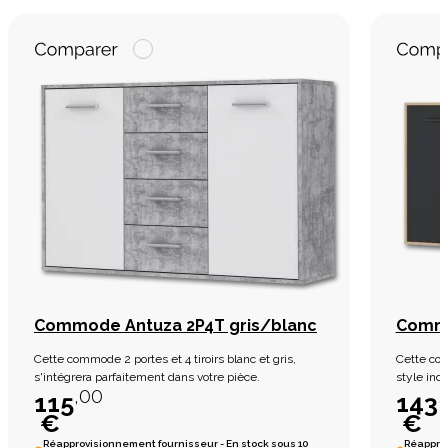
Commode Antuza 2P4T gris/blanc
Commo
Cette commode 2 portes et 4 tiroirs blanc et gris,
Cette com
s'intégrera parfaitement dans votre pièce.
style indu
,00
,
115
143
€
€
Réapprovisionnement fournisseur - En stock sous 10
Réapprov