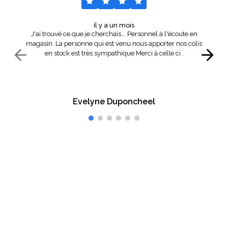
il y a un mois
J'ai trouvé ce que je cherchais... Personnel à l'écoute en
magasin. La personne qui est venu nous apporter nos colis
en stock est très sympathique Merci à celle ci .
Evelyne Duponcheel
Vous êtes satisfait ?
Faites-le-nous savoir.
Inscrivez-vous à notre newsletter et recevez en avant
première nos offres commerciales