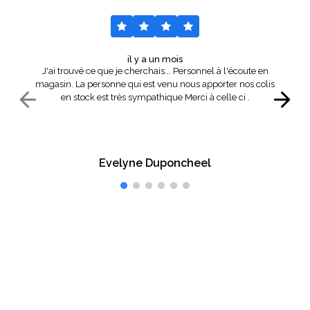
il y a un mois
J'ai trouvé ce que je cherchais... Personnel à l'écoute en
magasin. La personne qui est venu nous apporter nos colis
en stock est très sympathique Merci à celle ci .
Evelyne Duponcheel
Vous êtes satisfait ?
Faites-le-nous savoir.