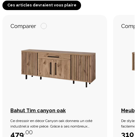
Ces articles devraient vous plaire
Bahut Tim canyon oak
Meubl
Ce dressoir en décor Canyon oak donnera un coté
De style 
industriel à votre pièce. Grâce à ses nombreux
facilement avec 
,00
,
rangement, vous pourrez ranger votre vaisselle en
par la ga
479
310