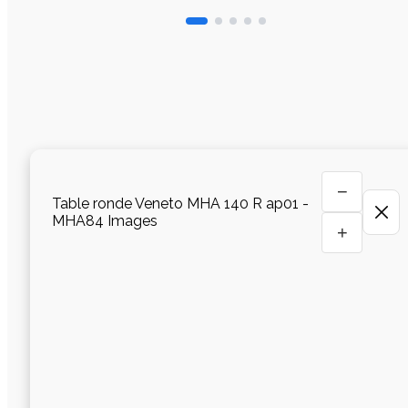
−
Table ronde Veneto MHA 140 R ap01 -
MHA84 Images
+