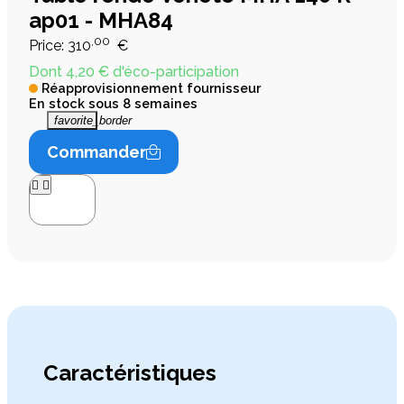
ap01 - MHA84
,00
Price:
310
€
Dont 4,20 € d'éco-participation
Réapprovisionnement fournisseur
En stock sous 8 semaines
favorite_border
Commander




Caractéristiques