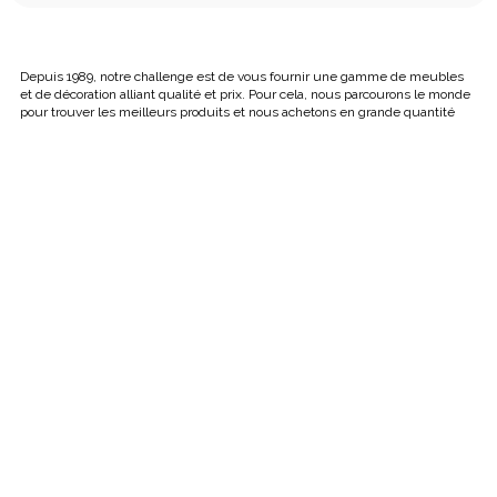
Depuis 1989, notre challenge est de vous fournir une gamme de meubles
et de décoration alliant qualité et prix. Pour cela, nous parcourons le monde
pour trouver les meilleurs produits et nous achetons en grande quantité
afin de vous offrir des prix plus bas qu’en Belgique24 ans d’expérience, 30
000 m² de stock et de magasin, 5 camions pour vous livrer et 3 niveaux
d’exposition font de cette entreprise familiale Belge le numéro 1 du meuble
Belge en France.
Ce site est un échantillon de notre exposition, nous avons un plus large
choix en magasin alors bonne visite et à bientôt. Kreabel a signé depuis
2012 la CHARTE de l’achat en toute confiance auprès de la chambre
régionale de l’ameublement.
OUVERTURES