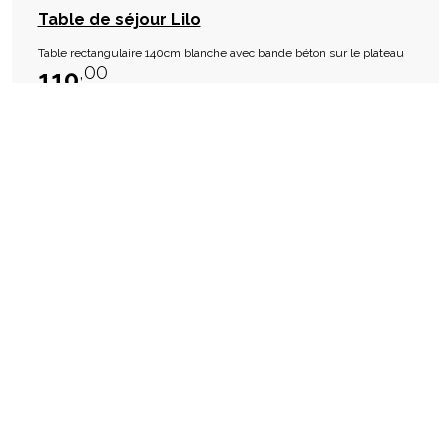
Table de séjour Lilo
Table rectangulaire 140cm blanche avec bande béton sur le plateau
,00
110
€
En stock
Disponible en magasin dans 1h Livraison sous 2 à 3 semaines
favorite_border