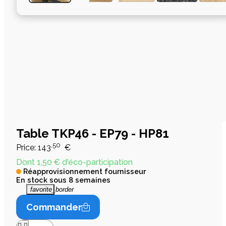
Table TKP46 - EP79 - HP81
,50
Price:
143
€
Dont 1,50 € d'éco-participation
Réapprovisionnement fournisseur
En stock sous 8 semaines
favorite_border
Commander

