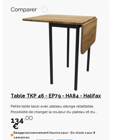
Table TKP 46 - EP79 - HA84 - Halifax
Petite table basic avec plateau allonge rabattable.
Possibilité de changer la couleur du plateau et du
,00
piétement sur commande. Voir échantillions en
134
magasin.
€
Réapprovisionnement fournisseur - En stock sous 8
semaines