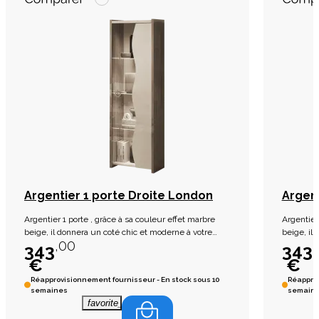
Argentier 1 porte Droite London
Argen
Argentier 1 porte , grâce à sa couleur effet marbre
Argentier
beige, il donnera un coté chic et moderne à votre
beige, il
,00
pièce.
pièce.
343
343
€
€
Réapprovisionnement fournisseur - En stock sous 10
Réapprov
semaines
semain
favorite_border