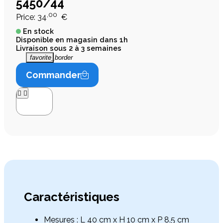
5450/44
,00
Price:
34
€
En stock
Disponible en magasin dans 1h
Livraison sous 2 à 3 semaines
favorite_border
Commander




Caractéristiques
Mesures : L 40 cm x H 10 cm x P 8.5 cm