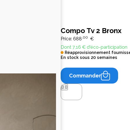
Compo Tv 2 Bronx
,00
Price:
688
€
Dont 7,16 € d'éco-participation
Réapprovisionnement fourniss
En stock sous 20 semaines
Commander



