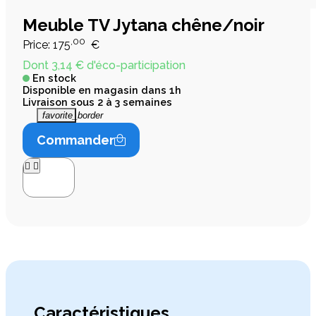
Meuble TV Jytana chêne/noir
,00
Price:
175
€
Dont 3,14 € d'éco-participation
En stock
Disponible en magasin dans 1h
Livraison sous 2 à 3 semaines
favorite_border
Commander




Caractéristiques