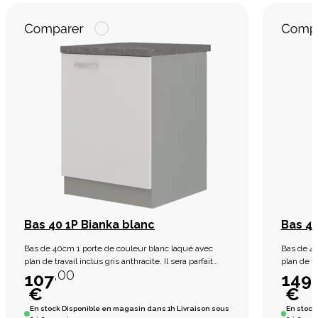
Bas 40 1P Bianka blanc
Bas 40
Bas de 40cm 1 porte de couleur blanc laqué avec
Bas de 40
plan de travail inclus gris anthracite. Il sera parfait
plan de tr
,00
dans votre cuisine. Vendu sans élèctroménager.
dans votr
107
149
€
€
En stock
Disponible en magasin dans 1h Livraison sous
En stock