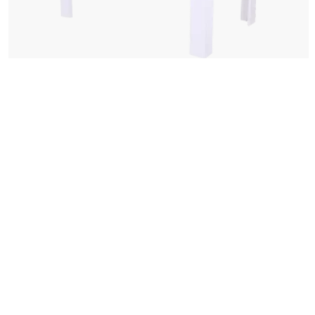
Table de séjour Lilo
Table rectangulaire 140cm blanche avec bande béton sur le plateau
,00
110
€
En stock
Disponible en magasin dans 1h Livraison sous 2 à 3 semaines
favorite_border