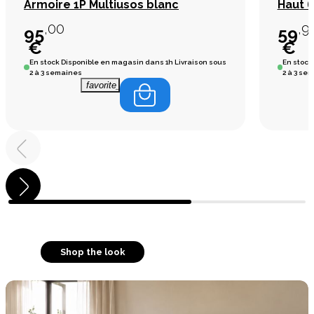
Armoire 1P Multiusos blanc
Haut 6
,00
,9
95
59
€
€
En stock
Disponible en magasin dans 1h Livraison sous
En stock
2 à 3 semaines
2 à 3 se
favorite_border
Shop the look