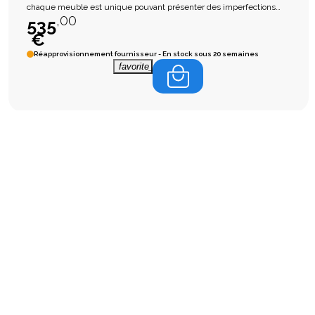
chaque meuble est unique pouvant présenter des imperfections
,00
résultant d'une fabrication artisanale.
535
€
Réapprovisionnement fournisseur - En stock sous 20 semaines
favorite_border