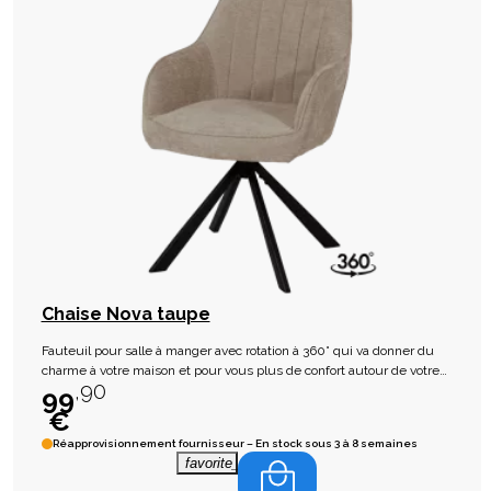
Chaise Nova taupe
Fauteuil pour salle à manger avec rotation à 360° qui va donner du
charme à votre maison et pour vous plus de confort autour de votre
,90
table.
99
€
Réapprovisionnement fournisseur – En stock sous 3 à 8 semaines
favorite_border