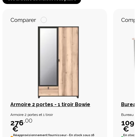
Armoire 2 portes - 1 tiroir Bowie
Burea
Armoire 2 portes et 1 tiroir
Bureau B
,00
276
109
€
€
Réapprovisionnement fournisseur - En stock sous 16
En stock