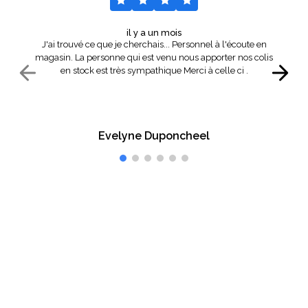
il y a un mois
J'ai trouvé ce que je cherchais... Personnel à l'écoute en
magasin. La personne qui est venu nous apporter nos colis
en stock est très sympathique Merci à celle ci .
Evelyne Duponcheel
Vous êtes satisfait ?
Faites-le-nous savoir.
Inscrivez-vous à notre newsletter et recevez en avant
première nos offres commerciales