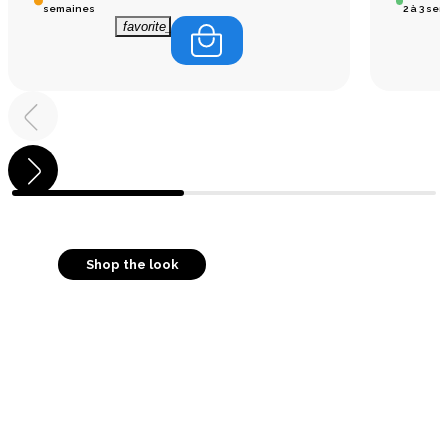
semaines
2 à 3 se
favorite_border
Shop the look