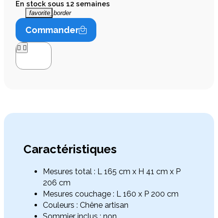
En stock sous 12 semaines
favorite_border
Commander




Caractéristiques
Mesures total : L 165 cm x H 41 cm x P
206 cm
Mesures couchage : L 160 x P 200 cm
Couleurs : Chêne artisan
Sommier inclus : non