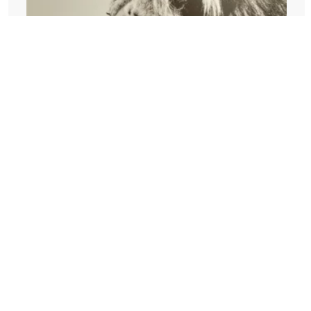
Tableau Dibond 150x100 Lion
Laissez-vous séduire par ce grand tableau Lion, il embellira votre
séjour ou votre chambre.
,00
215
€
En stock
Disponible en magasin dans 1h Livraison sous 2 à 3 semaines
favorite_border