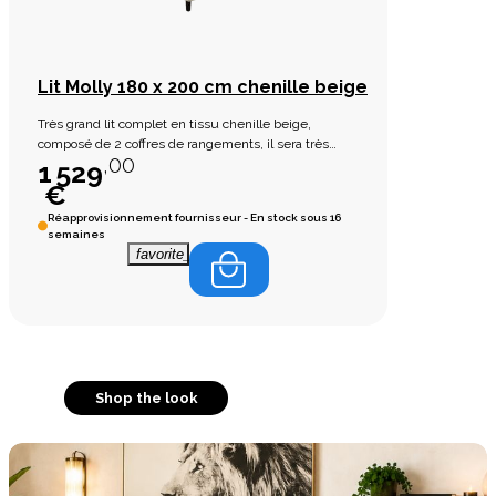
Lit Molly 180 x 200 cm chenille beige
Très grand lit complet en tissu chenille beige,
composé de 2 coffres de rangements, il sera très
,00
pratique pour ranger vos couettes et coussins.
1 529
€
Réapprovisionnement fournisseur - En stock sous 16
semaines
favorite_border
Shop the look