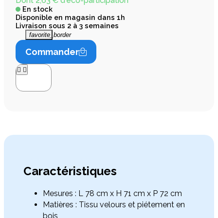
Dont 2,63 € d'éco-participation
En stock
Disponible en magasin dans 1h
Livraison sous 2 à 3 semaines
favorite_border
Commander




Caractéristiques
Mesures : L 78 cm x H 71 cm x P 72 cm
Matières : Tissu velours et piétement en
bois