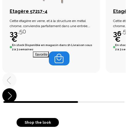
Etagère 57217-4
Etagèr
Cette étagère en verre, et à la structure en métal
Cette éta
chrome, conviendra parfaitement dans une entrée,
chrome, c
,50
,5
un bureau ou même une chambre. Son style épuré
un burea
33
36
vous permettra de mettre vos objets de décoration
vous perm
€
€
en valeur.
en valeur
En stock
Disponible en magasin dans 1h Livraison sous
En stock
2 à 3 semaines
2 à 3 se
favorite_border
Shop the look