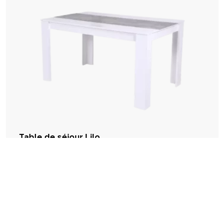
Table de séjour Lilo
Table rectangulaire 140cm blanche avec bande béton sur le plateau
,00
110
€
En stock
Disponible en magasin dans 1h Livraison sous 2 à 3 semaines
favorite_border