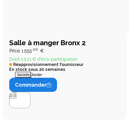
Salle à manger Bronx 2
,00
Price:
1 555
€
Dont 13,11 € d'éco-participation
Réapprovisionnement fournisseur
En stock sous 20 semaines
favorite_border
Commander



