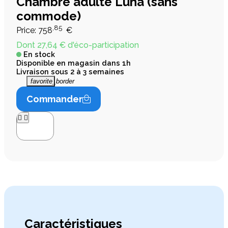
Chambre adulte Luna (sans
commode)
,85
Price:
758
€
Dont 27,64 € d'éco-participation
En stock
Disponible en magasin dans 1h
Livraison sous 2 à 3 semaines
favorite_border
Commander




Caractéristiques