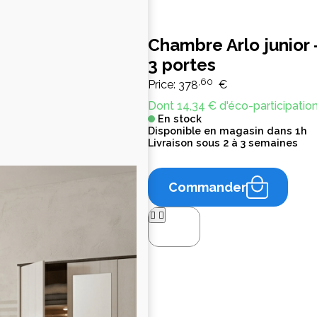
Chambre Arlo junior -
3 portes
,60
Price:
378
€
Dont 14,34 € d'éco-participatio
En stock
Disponible en magasin dans 1h
Livraison sous 2 à 3 semaines
Commander



