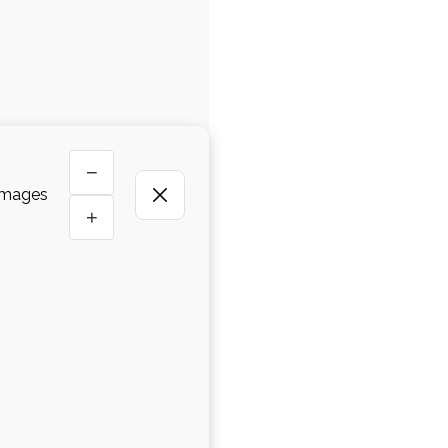
−
 Images
+