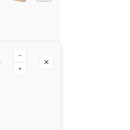
−
s
+