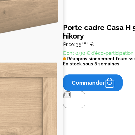
Porte cadre Casa H 
hikory
,00
Price:
35
€
Dont 0,90 € d'éco-participation
Réapprovisionnement fourniss
En stock sous 8 semaines
Commander



