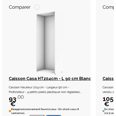
Caisson Casa HT204cm - L 90 cm Blanc
Caisso
Caisson Hauteur 204 cm - Largeur 90 cm -
Caisson e
Profondeur - 4 petits pieds plastique noir réglables
vendu vid
,00
,
Caisson vendu vide
93
105
€
€
Réapprovisionnement fournisseur - En stock sous 8
En stock
semaines
2 à 3 se