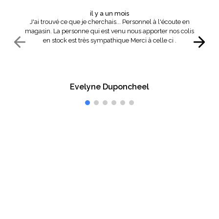
il y a un mois
J'ai trouvé ce que je cherchais... Personnel à l'écoute en
magasin. La personne qui est venu nous apporter nos colis
en stock est très sympathique Merci à celle ci .
Evelyne Duponcheel
Vous êtes satisfait ?
Faites-le-nous savoir.
Inscrivez-vous à notre newsletter et recevez en avant
première nos offres commerciales