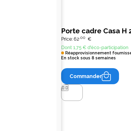
Porte cadre Casa H 
,00
Price:
62
€
Dont 1,75 € d'éco-participation
Réapprovisionnement fourniss
En stock sous 8 semaines
Commander



