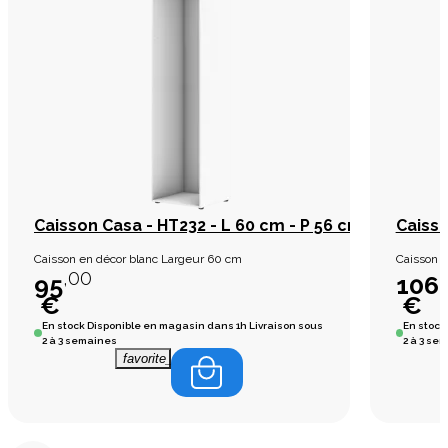
Caisson Casa - HT232 - L 60 cm - P 56 cm blanc
Caisso
Caisson en décor blanc Largeur 60 cm
Caisson e
,00
95
106
€
€
En stock
Disponible en magasin dans 1h Livraison sous
En stock
2 à 3 semaines
2 à 3 se
favorite_border