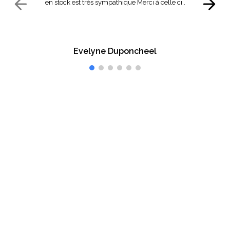
en stock est très sympathique Merci à celle ci .
Evelyne Duponcheel
Vous êtes satisfait ?
Faites-le-nous savoir.
Inscrivez-vous à notre newsletter et recevez en avant
première nos offres commerciales
OK
En vous inscrivant, vous acceptez les conditions générales de
vente et notre politique de confidentialité et cookies.