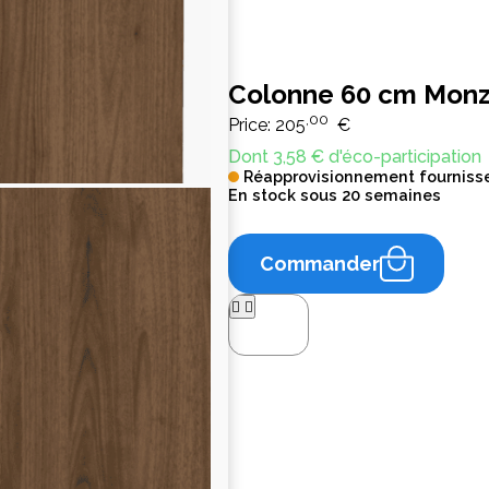
Colonne 60 cm Monz
,00
Price:
205
€
Dont 3,58 € d'éco-participation
Réapprovisionnement fourniss
En stock sous 20 semaines
Commander



