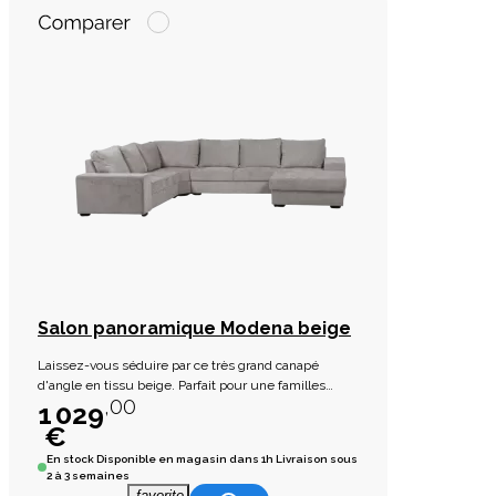
Salon panoramique Modena beige
Laissez-vous séduire par ce très grand canapé
d'angle en tissu beige. Parfait pour une familles
,00
nombreuses.
1 029
€
En stock
Disponible en magasin dans 1h Livraison sous
2 à 3 semaines
favorite_border