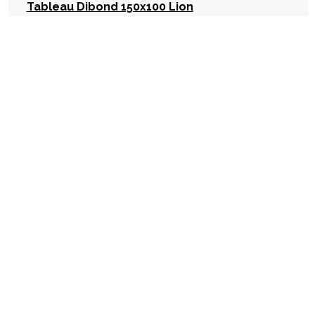
Tableau Dibond 150x100 Lion
Laissez-vous séduire par ce grand tableau Lion, il embellira votre
séjour ou votre chambre.
,00
215
€
En stock
Disponible en magasin dans 1h Livraison sous 2 à 3 semaines
favorite_border