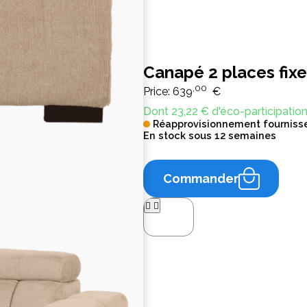
Canapé 2 places fixe
,00
Price:
639
€
Dont 23,22 € d'éco-participatio
Réapprovisionnement fourniss
En stock sous 12 semaines
Commander



