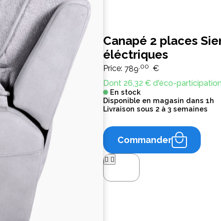
Canapé 2 places Sier
éléctriques
,00
Price:
789
€
Dont 26,32 € d'éco-participatio
En stock
Disponible en magasin dans 1h
Livraison sous 2 à 3 semaines
Commander



