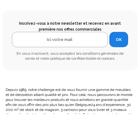
Inscrivez-vous à notre newsletter et recevez en avant
première nos offres commerciales
OK
En vous inscrivant, vous acceptez les conditions générales de
vente et notre politique de confidentialité et cookies.
Depuis 1989, notre challenge est de vous fournir une gamme de meubles
et de décoration alliant qualité et prix. Pour cela, nous parcourons le monde
pour trouver les meilleurs produits et nous achetons en grande quantité
afin de vous offrir des prix plus bas qu’en Belgique24 ans d’expérience, 30
000 m² de stock et de magasin, 5 camions pour vous livrer et 3 niveaux
d’exposition font de cette entreprise familiale Belge le numéro 1 du meuble
Belge en France.
Ce site est un échantillon de notre exposition, nous avons un plus large
choix en magasin alors bonne visite et à bientôt. Kreabel a signé depuis
2012 la CHARTE de l’achat en toute confiance auprès de la chambre