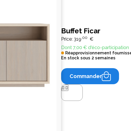
Buffet Ficar
,00
Price:
319
€
Dont 7,00 € d'éco-participation
Réapprovisionnement fourniss
En stock sous 2 semaines
Commander



